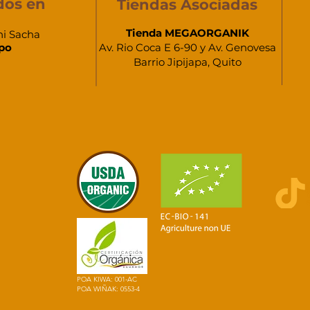
dos en
Tiendas Asociadas
Tienda MEGAORGANIK
hi Sacha
po
Av. Rio Coca E 6-90 y Av. Genovesa
Barrio Jipijapa, Quito
POA KIWA: 001-AC
POA WIÑAK: 0553-4