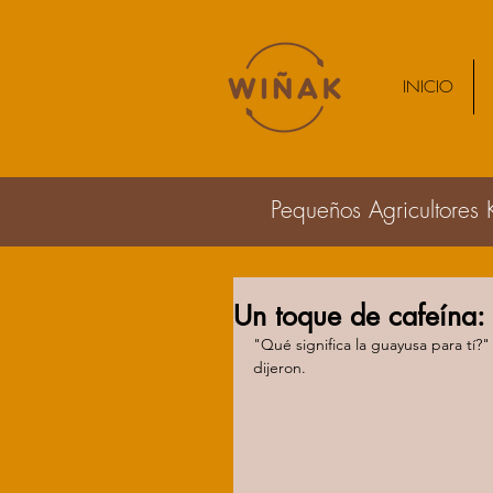
INICIO
Pequeños Agricultores 
Un toque de cafeína: 
"Qué significa la guayusa para tí?
dijeron. 