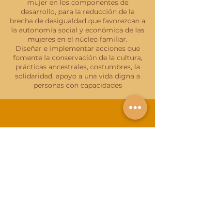
mujer en los componentes de
desarrollo, para la reducción de la
brecha de desigualdad que favorezcan a
la autonomía social y económica de las
mujeres en el núcleo familiar.
Diseñar e implementar acciones que
fomente la conservación de la cultura,
prácticas ancestrales, costumbres, la
solidaridad, apoyo a una vida digna a
personas con capacidades
SISTEMA
DE LA
CHAKRA