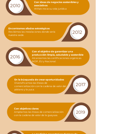
Con ideas de negocios sostenibles y
2010
asociativos
Wiñak inicia su vida jurídica
Encontramos aliados estratégicos
2012
Recibimos las instalaciones donde sería
nuestra sede.
Con el objetivo de garantizar una
producción limpia, saludable y sostenible
2016
Alcanzamos las certificaciones orgánicas
NOP, EU y Nacional.
En la búsqueda de crear oportunidades
Diversificamos las líneas de
2017
comercialización con la cadena de valor del
plátano y la yuca.
Con objetivos claros
2019
Ampliamos las líneas de comercialización
con la cadena de valor de la guayusa.