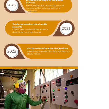
La medicina ancestral en tiempos de
COVID19
2020
Fue la protagonista de la salud y vida de
nuestros socios, evitando detener la
2020
producción.
Siendo responsables con el medio
ambiente
2021
Construimos un vivero forestal para la
diversificación de las chakras.
Para la conservación de la bio diversidad
2022
Impulsamos la producción de la Vainilla y las
abejas nativas.