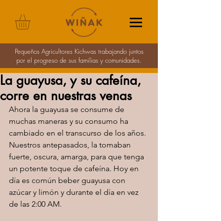
Pequeños Agricultores Kichwas trabajando juntos
por el progreso de sus familias y comunidades.
La guayusa, y su cafeína,
corre en nuestras venas
Ahora la guayusa se consume de 
muchas maneras y su consumo ha 
cambiado en el transcurso de los años. 
Nuestros antepasados, la tomaban 
fuerte, oscura, amarga, para que tenga 
un potente toque de cafeína. Hoy en 
día es común beber guayusa con 
azúcar y limón y durante el día en vez 
de las 2:00 AM. 