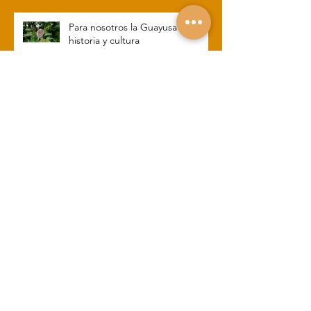
Para nosotros la Guayusa es
historia y cultura
Por qué nos enfocamos en
apoyar agricultores Kichwa?
Archive
septiembre de 2018
(5)
5 entradas
Search By Tags
No hay etiquetas aún.
Follow Us