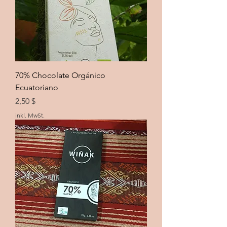
70% Chocolate Orgánico
Ecuatoriano
Preis
2,50 $
inkl. MwSt.