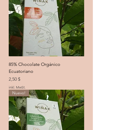
85% Chocolate Orgánico
Ecuatoriano
Preis
2,50 $
inkl. MwSt.
Nuevo!