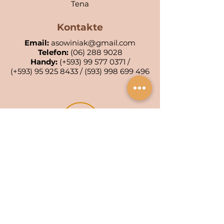
Tena
Kontakte
Email:
asowiniak@gmail.com
Telefon:
(06) 288 9028
Handy:
(+593)
99 577 0371
/
(+593)
95 925 8433
/
(593) 998 699 496
POA KIWA: 001-AC
POA WIÑAK: 0553-4