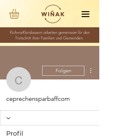
Kichwa-Kleinbauern arbeiten gemeinsam für den
Fortschritt ihrer Familien und Gemeinden.
Weitere Optionen
Folgen
ceprechensparbaffcom
ceprechensparbaffcom
Profil