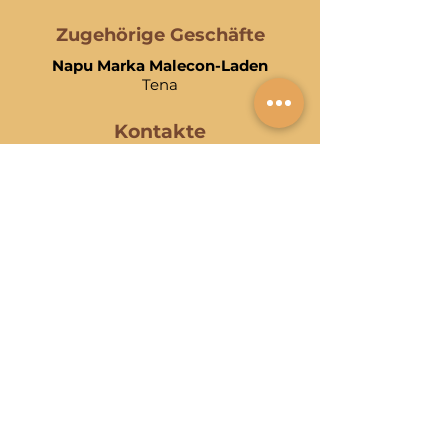
gluten.
Zugehörige Geschäfte
Napu Marka Malecon-Laden
Tena
Kontakte
Email:
asowiniak@gmail.com
Telefon:
(06) 288 9028
Handy:
(+593)
99 577 0371
/
(+593)
95 925 8433
/
(593) 998 699 496