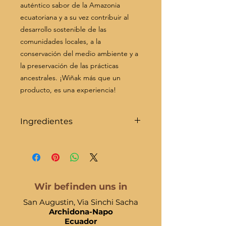
auténtico sabor de la Amazonia
ecuatoriana y a su vez contribuir al
desarrollo sostenible de las
comunidades locales, a la
conservación del medio ambiente y a
la preservación de las prácticas
ancestrales. ¡Wiñak más que un
producto, es una experiencia!
Ingredientes
Todos orgánicos: Licor de cacao,
azúcar, manteca de cacao.
Puede contener trazas de leche,
lactosa, soya, maní, nueces de árbol
y/o gluten.
Wir befinden uns in
All organic: Cocoa liquor, sugar,
San Augustin, Via Sinchi Sacha
cocoa butter.
Archidona-Napo
May contain traces of milk, lactose,
Ecuador​
soy, peanuts, tree nuts and/or