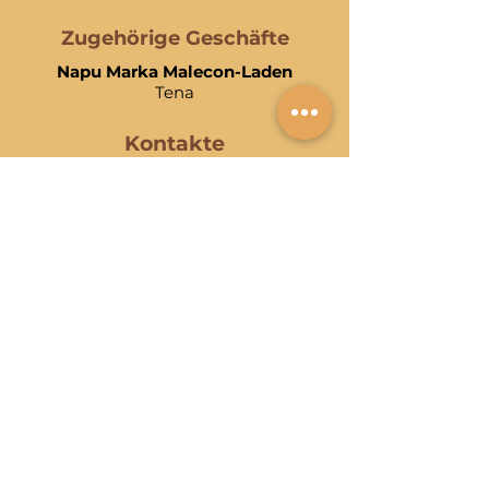
Zugehörige Geschäfte
Napu Marka Malecon-Laden
Tena
Kontakte
Email:
asowiniak@gmail.com
Telefon:
(06) 288 9028
Handy:
(+593)
99 577 0371
/
(+593)
95 925 8433
/
(593) 998 699 496