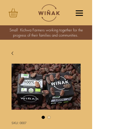
Small Kichwa Farmers working together for the
progress of their families and communities.
SKU: 0007