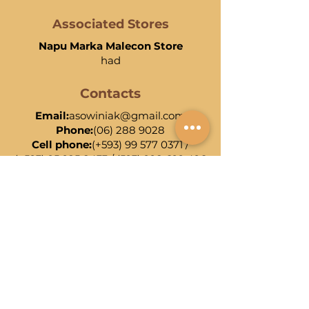
Associated Stores
Napu Marka Malecon Store
had
Contacts
Email:
asowiniak@gmail.com
Phone:
(06) 288 9028
Cell phone:
(+593)
99 577 0371
/
(+593)
95 925 8433
/
(593) 998 699 496