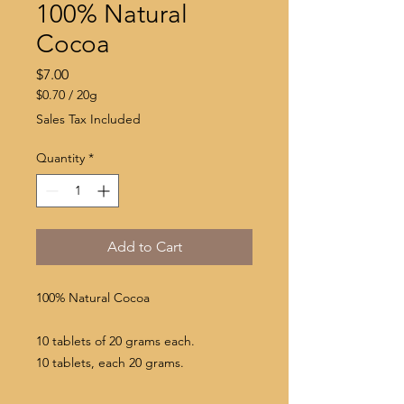
100% Natural
Cocoa
Price
$7.00
$0.70
/
20g
$0.70
Sales Tax Included
per
20
Quantity
*
Grams
Add to Cart
100% Natural Cocoa
10 tablets of 20 grams each.
10 tablets, each 20 grams.