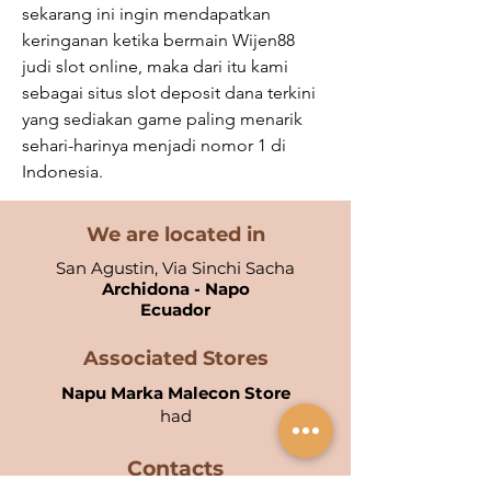
sekarang ini ingin mendapatkan 
keringanan ketika bermain Wijen88 
judi slot online, maka dari itu kami 
sebagai situs slot deposit dana terkini 
yang sediakan game paling menarik 
sehari-harinya menjadi nomor 1 di 
Indonesia.
We are located in
San Agustin, Via Sinchi Sacha
Archidona - Napo
Ecuador​
Associated Stores
Napu Marka Malecon Store
had
Contacts