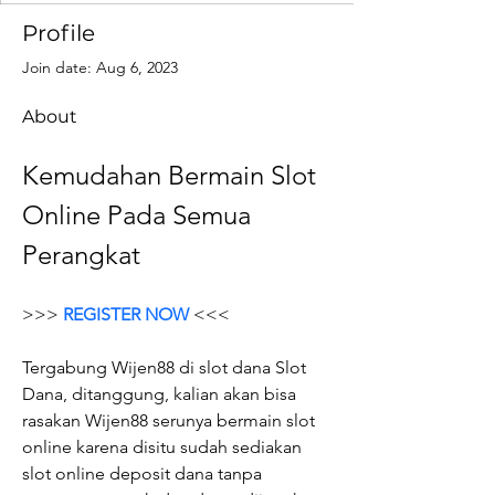
Profile
Join date: Aug 6, 2023
About
Kemudahan Bermain Slot 
Online Pada Semua 
Perangkat
>>> 
REGISTER NOW
 <<<
Tergabung Wijen88 di slot dana Slot 
Dana, ditanggung, kalian akan bisa 
rasakan Wijen88 serunya bermain slot 
online karena disitu sudah sediakan 
slot online deposit dana tanpa 