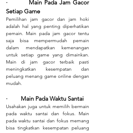
·         Main Pada Jam Gacor 
Setiap Game
Pemilihan jam gacor dan jam hoki 
adalah hal yang penting diperhatikan 
pemain. Main pada jam gacor tentu 
saja bisa mempermudah pemain 
dalam mendapatkan kemenangan 
untuk setiap game yang dimainkan. 
Main di jam gacor terbaik pasti 
meningkatkan kesempatan dan 
peluang menang game online dengan 
mudah.
·         Main Pada Waktu Santai
Usahakan juga untuk memilih bermain 
pada waktu santai dan fokus. Main 
pada waktu santai dan fokus memang 
bisa tingkatkan kesempatan peluang 