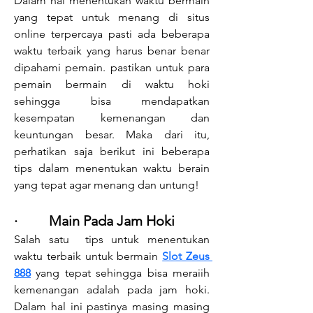
Dalam hal menentukan waktu bermain 
yang tepat untuk menang di situs 
online terpercaya pasti ada beberapa 
waktu terbaik yang harus benar benar 
dipahami pemain. pastikan untuk para 
pemain bermain di waktu hoki 
sehingga bisa mendapatkan 
kesempatan kemenangan dan 
keuntungan besar. Maka dari itu, 
perhatikan saja berikut ini beberapa 
tips dalam menentukan waktu berain 
yang tepat agar menang dan untung!
·         Main Pada Jam Hoki
Salah satu  tips untuk menentukan 
waktu terbaik untuk bermain 
Slot Zeus 
888
 yang tepat sehingga bisa meraiih 
kemenangan adalah pada jam hoki. 
Dalam hal ini pastinya masing masing 