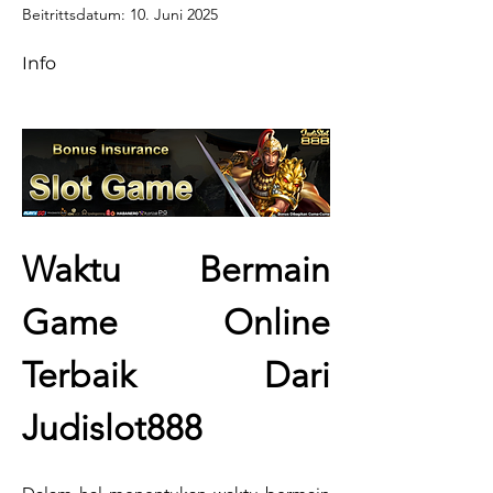
Beitrittsdatum: 10. Juni 2025
Info
Waktu Bermain 
Game Online 
Terbaik Dari 
Judislot888