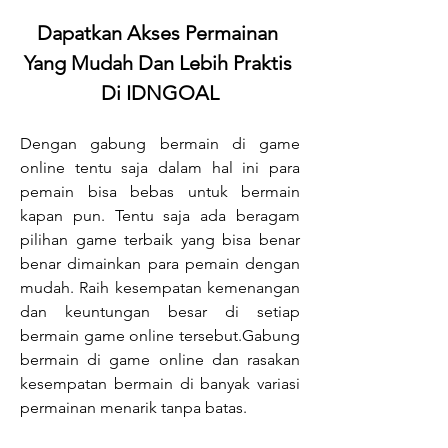
Dapatkan Akses Permainan 
Yang Mudah Dan Lebih Praktis 
Di IDNGOAL
Dengan gabung bermain di game 
online tentu saja dalam hal ini para 
pemain bisa bebas untuk bermain 
kapan pun. Tentu saja ada beragam 
pilihan game terbaik yang bisa benar 
benar dimainkan para pemain dengan 
mudah. Raih kesempatan kemenangan 
dan keuntungan besar di setiap 
bermain game online tersebut.Gabung 
bermain di game online dan rasakan 
kesempatan bermain di banyak variasi 
permainan menarik tanpa batas.