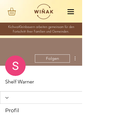
Kichwa-Kleinbauern arbeiten gemeinsam für den
Fortschritt ihrer Familien und Gemeinden.
Weitere Optionen
Folgen
Shelf Warner
Profil