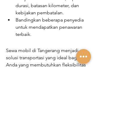
durasi, batasan kilometer, dan 
kebijakan pembatalan.
Bandingkan beberapa penyedia 
untuk mendapatkan penawaran 
terbaik.
Sewa mobil di Tangerang menjadi 
solusi transportasi yang ideal bagi 
Anda yang membutuhkan fleksibilitas 
dan kenyamanan. Dengan banyaknya 
pilihan armada dan layanan 
profesional, Anda dapat 
menyesuaikan kebutuhan perjalanan 
dengan mudah. Pastikan Anda 
memilih penyedia jasa terpercaya agar 
perjalanan Anda lebih aman dan 
menyenangkan.