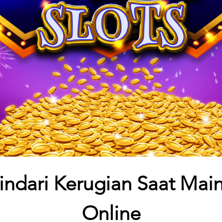
indari Kerugian Saat Main 
Online