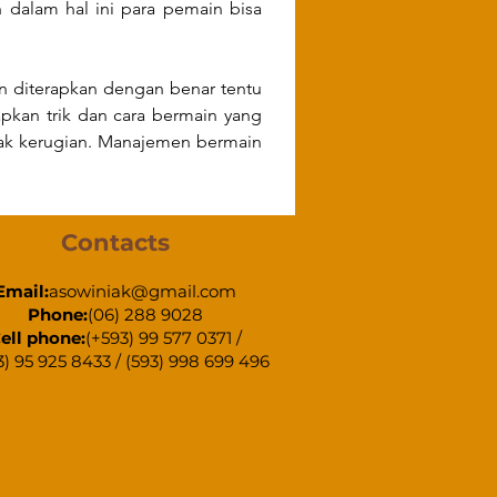
alam hal ini para pemain bisa 
diterapkan dengan benar tentu 
pkan trik dan cara bermain yang 
yak kerugian. Manajemen bermain 
Contacts
Email:
asowiniak@gmail.com
Phone:
(06) 288 9028
ell phone:
(+593) 99 577 0371 /
3) 95 925 8433 / (593) 998 699 496