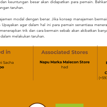
an keuntungan besar akan didapatkan para pemain. Bahkan d
angan taruhan.
jemen modal dengan benar. Jika konsep manajemen bermain 
an Upayakan agar dalam hal ini para pemain senantiasa menera
 menerapkan trik dan cara bermain sebab akan akibatkan ban
 dalam melakukan taruhan.
d in
Associated Stores
Napu Marka Malecon Store
hi Sacha
po
had
C
(+59