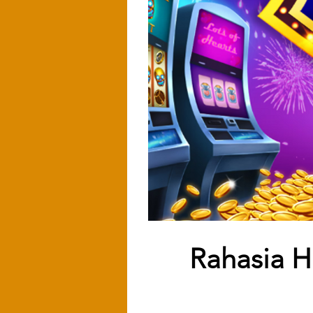
Rahasia H