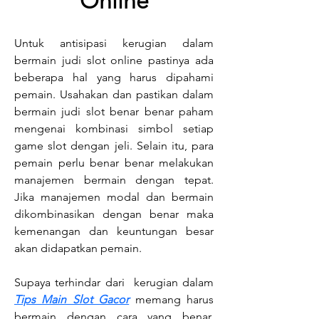
Online
Untuk antisipasi kerugian dalam 
bermain judi slot online pastinya ada 
beberapa hal yang harus dipahami 
pemain. Usahakan dan pastikan dalam 
bermain judi slot benar benar paham 
mengenai kombinasi simbol setiap 
game slot dengan jeli. Selain itu, para 
pemain perlu benar benar melakukan 
manajemen bermain dengan tepat. 
Jika manajemen modal dan bermain 
dikombinasikan dengan benar maka 
kemenangan dan keuntungan besar 
akan didapatkan pemain.
Supaya terhindar dari  kerugian dalam 
Tips Main Slot Gacor
 memang harus 
bermain dengan cara yang benar. 