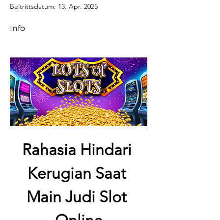
Beitrittsdatum: 13. Apr. 2025
Info
Rahasia Hindari 
Kerugian Saat 
Main Judi Slot 