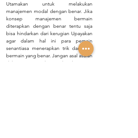
Utamakan untuk melakukan 
manajemen modal dengan benar. Jika 
konsep manajemen bermain 
diterapkan dengan benar tentu saja 
bisa hindarkan dari kerugian Upayakan 
agar dalam hal ini para pemain 
senantiasa menerapkan trik dan cara 
bermain yang benar. Jangan asal asalan 
dalam menerapkan trik dan cara 
bermain sebab akan akibatkan banyak 
kerugian. Manajemen bermain dan 
modal menjadi kunci terbaik dalam 
melakukan taruhan.
Wir befinden uns in
San Augustin, Via Sinchi Sacha
Archidona-Napo
Ecuador​