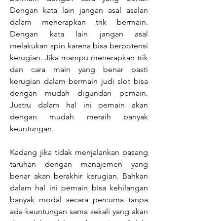
Dengan kata lain jangan asal asalan 
dalam menerapkan trik bermain. 
Dengan kata lain jangan asal 
melakukan spin karena bisa berpotensi 
kerugian. Jika mampu menerapkan trik 
dan cara main yang benar pasti 
kerugian dalam bermain judi slot bisa 
dengan mudah digundari pemain. 
Justru dalam hal ini pemain akan 
dengan mudah meraih banyak 
keuntungan.
Kadang jika tidak menjalankan pasang 
taruhan dengan manajemen yang 
benar akan berakhir kerugian. Bahkan 
dalam hal ini pemain bisa kehilangan 
banyak modal secara percuma tanpa 
ada keuntungan sama sekali yang akan 