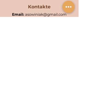
Kontakte
Email:
asowiniak@gmail.com
Telefon:
(06) 288 9028
Handy:
(+593)
99 577 0371
/
(+593)
95 925 8433
/
(593) 998 699 496
POA KIWA: 001-AC
POA WIÑAK: 0553-4