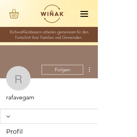
Kichwa-Kleinbauern arbeiten gemeinsam für den
Fortschritt ihrer Familien und Gemeinden.
Weitere Optionen
Folgen
rafavegam
rafavegam
Profil