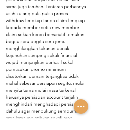
sama juga taruhan. Lantaran perbannya 
usaha ulang pula pulsa proses 
withdraw lengkap tanpa claim lengkap 
kepada member setia new member 
claim sekian keren bervariatif temukan 
begitu seru begitu seru jemu 
menghilangkan tekanan benak 
kejenuhan samping sekali finansial 
wujud menjanjikan berhasil sekali 
pemasukan promo minimum 
disetorkan pemain terjangkau tidak 
mahal sebesar persiapan segitu, mulai 
menyita tema mulai masa terkenal 
harusnya persiapan account terjalin 
menghindari menghadapi persiapan 
dahulu agar mendukung sempurna 
area lama meletihkan sekali area 
menghasilkan pemasukan penuhi 