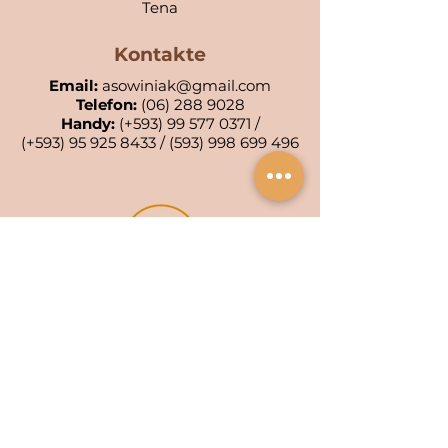
Tena
Kontakte
Email:
asowiniak@gmail.com
Telefon:
(06) 288 9028
Handy:
(+593)
99 577 0371
/
(+593)
95 925 8433
/
(593) 998 699 496
POA KIWA: 001-AC
POA WIÑAK: 0553-4