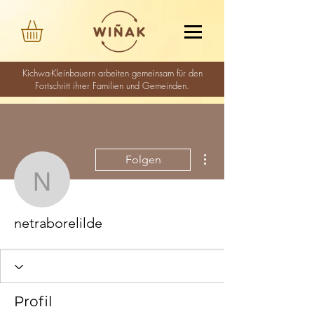
Kichwa-Kleinbauern arbeiten gemeinsam für den
Fortschritt ihrer Familien und Gemeinden.
Weitere Optionen
Folgen
netraborelilde
netraborelilde
Profil