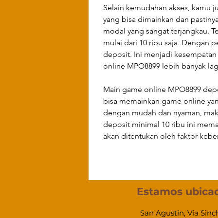
Selain kemudahan akses, kamu j
yang bisa dimainkan dan pastiny
modal yang sangat terjangkau. Te
mulai dari 10 ribu saja. Dengan 
deposit. Ini menjadi kesempatan
online MPO8899 lebih banyak la
Main game online MPO8899 depos
bisa memainkan game online yan
dengan mudah dan nyaman, maka 
deposit minimal 10 ribu ini mem
akan ditentukan oleh faktor ke
Estamos ubica
San Agustin, Via Sinc