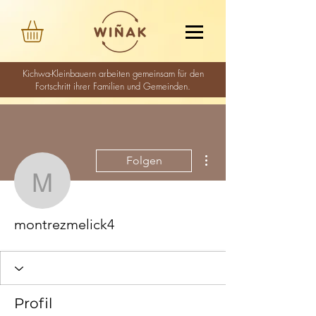
Kichwa-Kleinbauern arbeiten gemeinsam für den
Fortschritt ihrer Familien und Gemeinden.
Weitere Optionen
Folgen
montrezmelick4
montrezmelick4
Profil