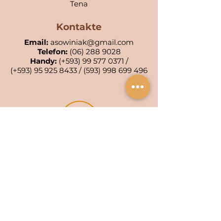
Tena
Kontakte
Email:
asowiniak@gmail.com
Telefon:
(06) 288 9028
Handy:
(+593)
99 577 0371
/
(+593)
95 925 8433
/
(593) 998 699 496
POA KIWA: 001-AC
POA WIÑAK: 0553-4