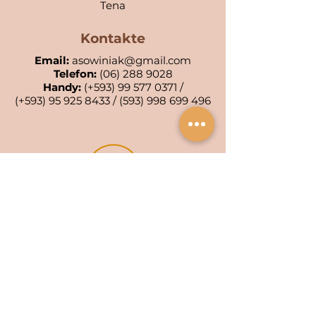
Tena
Kontakte
Email:
asowiniak@gmail.com
Telefon:
(06) 288 9028
Handy:
(+593)
99 577 0371
/
(+593)
95 925 8433
/
(593) 998 699 496
POA KIWA: 001-AC
POA WIÑAK: 0553-4