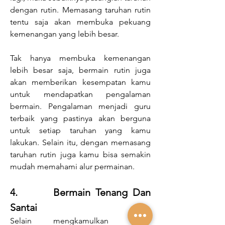
dengan rutin. Memasang taruhan rutin 
tentu saja akan membuka pekuang 
kemenangan yang lebih besar.
Tak hanya membuka kemenangan 
lebih besar saja, bermain rutin juga 
akan memberikan kesempatan kamu 
untuk mendapatkan pengalaman 
bermain. Pengalaman menjadi guru 
terbaik yang pastinya akan berguna 
untuk setiap taruhan yang kamu 
lakukan. Selain itu, dengan memasang 
taruhan rutin juga kamu bisa semakin 
mudah memahami alur permainan.
4.       Bermain Tenang Dan 
Santai
Selain mengkamulkan faktor 