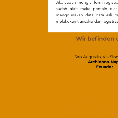
Jika sudah mengisi form registra
sudah aktif maka pemain bisa
menggunakan data data asli b
melakukan transaksi dan registra
Wir befinden 
San Augustin, Via Sin
Archidona-Na
Ecuador​