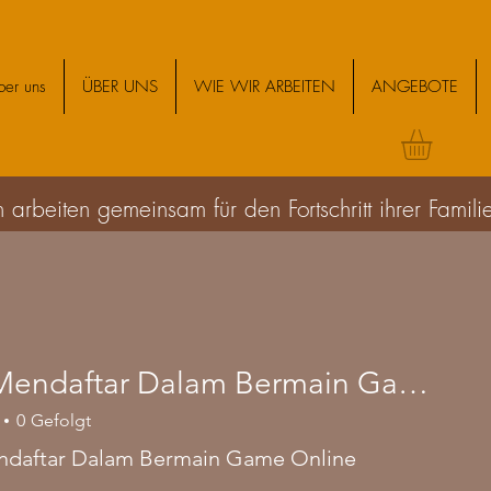
ber uns
ÜBER UNS
WIE WIR ARBEITEN
ANGEBOTE
 arbeiten gemeinsam für den Fortschritt ihrer Fami
Cara Mendaftar Dalam Bermain Game Online
0
Gefolgt
ndaftar Dalam Bermain Game Online