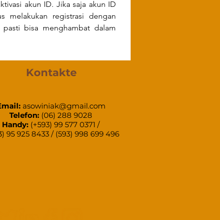
ivasi akun ID. Jika saja akun ID 
 melakukan registrasi dengan 
 pasti bisa menghambat dalam 
Kontakte
Email:
asowiniak@gmail.com
Telefon:
(06) 288 9028
Handy:
(+593) 99 577 0371 /
3) 95 925 8433 / (593) 998 699 496