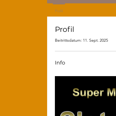
Profil
Profil
Beitrittsdatum: 11. Sept. 2025
Info