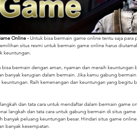
ame Online - 
Untuk bisa bermain game online tentu saja para 
. Pemilihan situs resmi untuk bermain game online harus diuta
ak keuntungan.
n bisa bermain dengan aman, nyaman dan meraih keuntungan bes
an banyak kerugian dalam bermain.
Jika kamu gabung bermain d
ak keuntungan. Raih kemenangan dan keuntungan yang begitu b
ngkah dan tata cara untuk mendaftar dalam bermain game onli
i langkah dan tata cara untuk gabung bermain di situs game o
banyak peluang keuntungan besar. Hindari situs game online a
an banyak kesempatan.