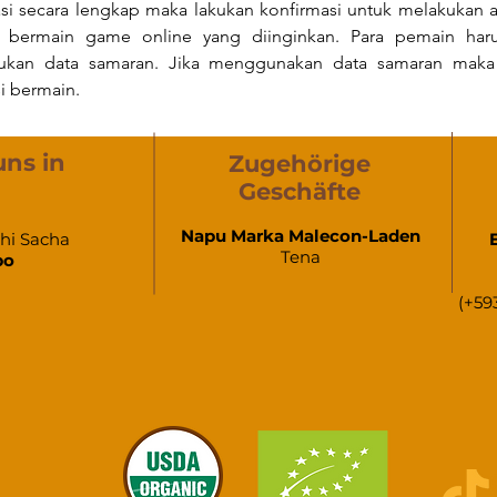
si secara lengkap maka lakukan konfirmasi untuk melakukan akt
 bermain game online yang diinginkan. Para pemain harus
ukan data samaran. Jika menggunakan data samaran maka
si bermain.
uns in
Zugehörige
Geschäfte
Napu Marka Malecon-Laden
chi Sacha
Tena
po
(+59