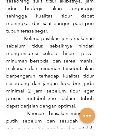
seseorang sulit tidur akibatnya, jam 
tidur biologis akan terganggu 
sehingga kualitas tidur dapat 
meningkat dan saat bangun pagi pun 
tubuh terasa segar. 
·         Kelima pastikan jenis makanan 
sebelum tidur, sebaiknya hindari 
mengonsumsi cokelat hitam, pizza, 
minuman bersoda, dan sereal manis, 
makanan dan minuman tersebut akan 
berpengaruh terhadap kualitas tidur 
seseorang dan jangan lupa beri jeda 
minimal 2 jam sebelum tidur agar 
proses metabolisme dalam tubuh 
dapat berjalan dengan optimal. 
·         Keenam, biasakan minum air 
putih sebelum dan sesudah tidur, 
minum air putih sebelum dan setelah 
tidur bisa membantu membuang 