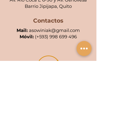
Barrio Jipijapa, Quito
Contactos
Mail:
asowiniak@gmail.com
Móvil:
(+
593) 998 699 496
POA KIWA: 001-AC
POA WIÑAK: 0553-4