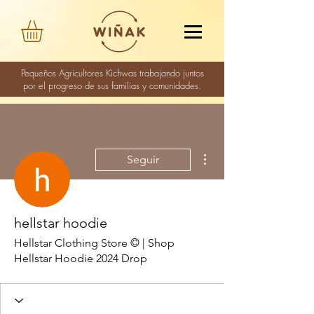
Pequeños Agricultores Kichwas trabajando juntos
por el progreso de sus familias y comunidades.
Más acciones
Seguir
hellstar hoodie
Hellstar Clothing Store © | Shop
Hellstar Hoodie 2024 Drop