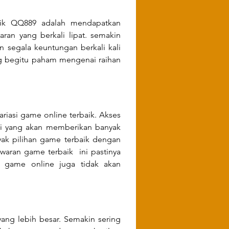
aik QQ889 adalah mendapatkan 
n yang berkali lipat. semakin 
segala keuntungan berkali kali 
g begitu paham mengenai raihan 
iasi game online terbaik. Akses 
ni yang akan memberikan banyak 
k pilihan game terbaik dengan 
an game terbaik  ini pastinya 
game online juga tidak akan 
ng lebih besar. Semakin sering 