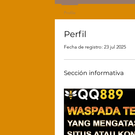
Profile
Perfil
Fecha de registro: 23 jul 2025
Sección informativa