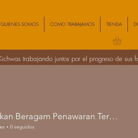
QUIENES SOMOS
COMO TRABAJAMOS
TIENDA
D
Kichwas trabajando juntos por el progreso de sus 
Dapatkan Beragam Penawaran Terbaik Dari Situs Slot Resmi QQ889
es
0
seguidos