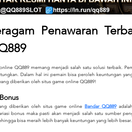
ragam Penawaran Terbaik
QQ889
online QQ889 memang menjadi salah satu solusi terbaik. Pe
ungkan. Dalam hal ini pemain bisa peroleh keuntungan yang
 yang diberikan oleh situs game online QQ889!
i Bonus
ang diberikan oleh situs game online 
Bandar QQ889
 adala
asi bonus maka pasti akan menjadi salah satu sumber pengha
hingga bisa meraih lebih banyak keuntungan yang lebih besar.