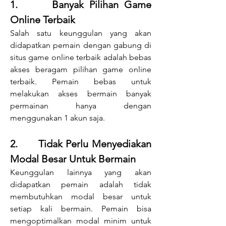
1.      Banyak Pilihan Game 
Online Terbaik
Salah satu keunggulan yang akan 
didapatkan pemain dengan gabung di 
situs game online terbaik adalah bebas 
akses beragam pilihan game online 
terbaik. Pemain bebas untuk 
melakukan akses bermain banyak 
permainan hanya dengan 
menggunakan 1 akun saja.
2.      Tidak Perlu Menyediakan 
Modal Besar Untuk Bermain
Keunggulan lainnya yang akan 
didapatkan pemain adalah tidak 
membutuhkan modal besar untuk 
setiap kali bermain. Pemain bisa 
mengoptimalkan modal minim untuk 