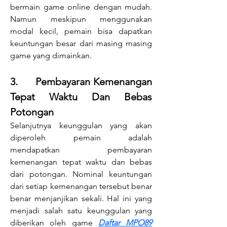
bermain game online dengan mudah. 
Namun meskipun menggunakan 
modal kecil, pemain bisa dapatkan 
keuntungan besar dari masing masing 
game yang dimainkan.
3.      Pembayaran Kemenangan 
Tepat Waktu Dan Bebas 
Potongan
Selanjutnya keunggulan yang akan 
diperoleh pemain adalah 
mendapatkan pembayaran 
kemenangan tepat waktu dan bebas 
dari potongan. Nominal keuntungan 
dari setiap kemenangan tersebut benar 
benar menjanjikan sekali. Hal ini yang 
menjadi salah satu keunggulan yang 
diberikan oleh game 
Daftar MPO89