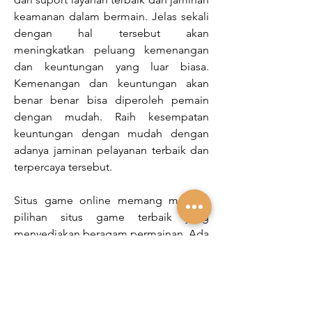
keamanan dalam bermain. Jelas sekali 
dengan hal tersebut akan 
meningkatkan peluang kemenangan 
dan keuntungan yang luar biasa. 
Kemenangan dan keuntungan akan 
benar benar bisa diperoleh pemain 
dengan mudah. Raih kesempatan 
keuntungan dengan mudah dengan 
adanya jaminan pelayanan terbaik dan 
terpercaya tersebut.
Situs game online memang menjadi 
pilihan situs game terbaik yang 
menyediakan beragam permainan. Ada 
banyak keuntungan yang bisa 
didapatkan pemain dengan mudah jika 
gabung bermain di game online. Tentu 
saja semua keuntungan dan 