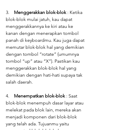
3.    
Menggerakkan blok-blok
 : Ketika 
blok-blok mulai jatuh, kau dapat 
menggerakkannya ke kiri atau ke 
kanan dengan menerapkan tombol 
panah di keyboardmu. Kau juga dapat 
memutar blok-blok hal yang demikian 
dengan tombol “rotate” (umumnya 
tombol “up” atau “X”). Pastikan kau 
menggerakkan blok-blok hal yang 
demikian dengan hati-hati supaya tak 
salah daerah.
4.    
Menempatkan blok-blok
 : Saat 
blok-blok menempuh dasar layar atau 
melekat pada blok lain, mereka akan 
menjadi komponen dari blok-blok 
yang telah ada. Tujuanmu yaitu 