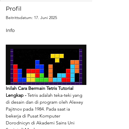
Profil
Beitrittsdatum: 17. Juni 2025
Info
Inilah Cara Bermain Tetris Tutorial 
Lengkap - 
Tetris adalah teka-teki yang 
di desain dan di program oleh Alexey 
Pajitnov pada 1984. Pada saat ia 
bekerja di Pusat Komputer 
Dorodnicyn di Akademi Sains Uni 