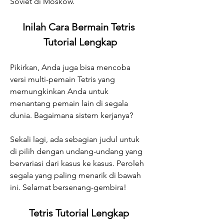
Soviet di Moskow.
Inilah Cara Bermain Tetris 
Tutorial Lengkap
Pikirkan, Anda juga bisa mencoba 
versi multi-pemain Tetris yang 
memungkinkan Anda untuk 
menantang pemain lain di segala 
dunia. Bagaimana sistem kerjanya? 
Sekali lagi, ada sebagian judul untuk 
di pilih dengan undang-undang yang 
bervariasi dari kasus ke kasus. Peroleh 
segala yang paling menarik di bawah 
ini. Selamat bersenang-gembira!
Tetris Tutorial Lengkap 