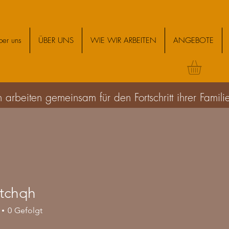
ber uns
ÜBER UNS
WIE WIR ARBEITEN
ANGEBOTE
 arbeiten gemeinsam für den Fortschritt ihrer Fami
tchqh
qh
0
Gefolgt