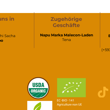
uns in
Zugehörige
Geschäfte
Napu Marka Malecon-Laden
chi Sacha
Tena
po
(+59