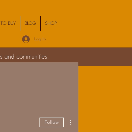
TO BUY
BLOG
SHOP
Log In
ies and communities.
More actions
Follow