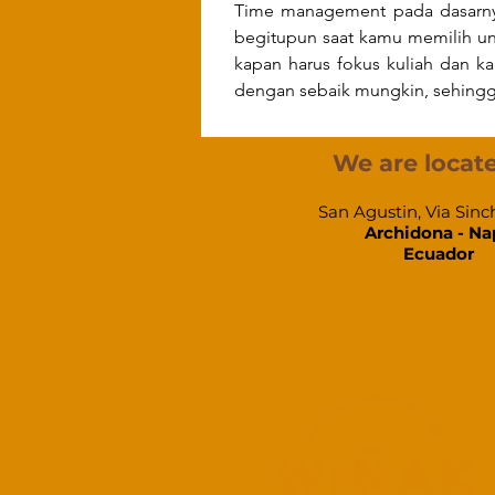
Time management pada dasarnya
begitupun saat kamu memilih unt
kapan harus fokus kuliah dan ka
dengan sebaik mungkin, sehingga
We are locate
San Agustin, Via Sinc
Archidona - Na
Ecuador​