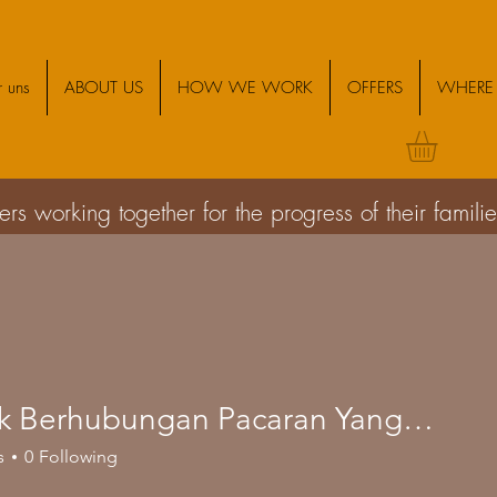
 uns
ABOUT US
HOW WE WORK
OFFERS
WHERE 
s working together for the progress of their famil
Bentuk Berhubungan Pacaran Yang Sehat
s
0
Following