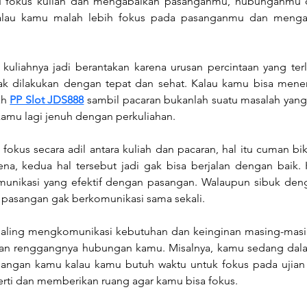
lu fokus kuliah dan mengabaikan pasanganmu, hubunganmu d
 kalau kamu malah lebih fokus pada pasanganmu dan mengaba
kuliahnya jadi berantakan karena urusan percintaan yang terl
k dilakukan dengan tepat dan sehat. Kalau kamu bisa menem
ah 
PP Slot JDS888
 sambil pacaran bukanlah suatu masalah yang 
amu lagi jenuh dengan perkuliahan.
okus secara adil antara kuliah dan pacaran, hal itu cuman bi
na, kedua hal tersebut jadi gak bisa berjalan dengan baik.
munikasi yang efektif dengan pasangan. Walaupun sibuk denga
 pasangan gak berkomunikasi sama sekali.
ling mengkomunikasi kebutuhan dan keinginan masing-masing s
 renggangnya hubungan kamu. Misalnya, kamu sedang dalam 
ngan kamu kalau kamu butuh waktu untuk fokus pada ujian y
rti dan memberikan ruang agar kamu bisa fokus.