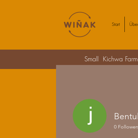
Start
Über
Small Kichwa Farmer
0
Follower