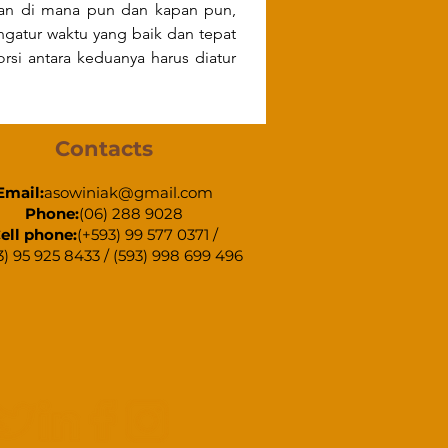
an di mana pun dan kapan pun, 
gatur waktu yang baik dan tepat 
si antara keduanya harus diatur 
Contacts
Email:
asowiniak@gmail.com
Phone:
(06) 288 9028
ell phone:
(+593) 99 577 0371 /
3) 95 925 8433 / (593) 998 699 496